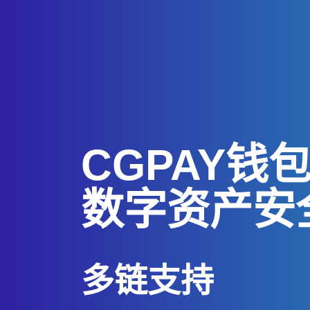
CGPAY钱包
数字资产安
多链支持