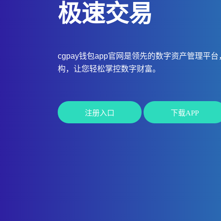
极速交易
cgpay钱包app官网是领先的数字资产管理
构，让您轻松掌控数字财富。
注册入口
下载APP